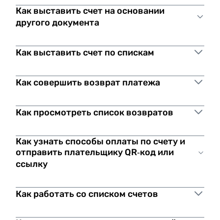
потери_16.06.2026.pdf
Как выставить счет на основании
другого документа
Как выставить счет по спискам
Как совершить возврат платежа
Как просмотреть список возвратов
Большим количеством клиентов
Найти все возвраты по оплатам.
Как узнать способы оплаты по счету и
Регулярными начислениями
или
Просмотреть все возвраты, относящиеся к
отправить плательщику QR‑код или
повторяющимися платежами
одной конкретной операции.
ссылку
Разобраться, какие статусы возвратов
существуют и что они означают.
Как работать со списком счетов